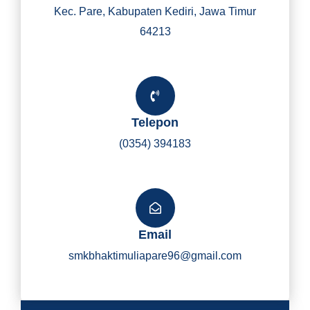
Kec. Pare, Kabupaten Kediri, Jawa Timur
64213
Telepon
(0354) 394183
Email
smkbhaktimuliapare96@gmail.com
Y
I