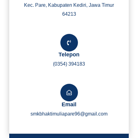
Kec. Pare, Kabupaten Kediri, Jawa Timur
64213
Telepon
(0354) 394183
Email
smkbhaktimuliapare96@gmail.com
Y
I