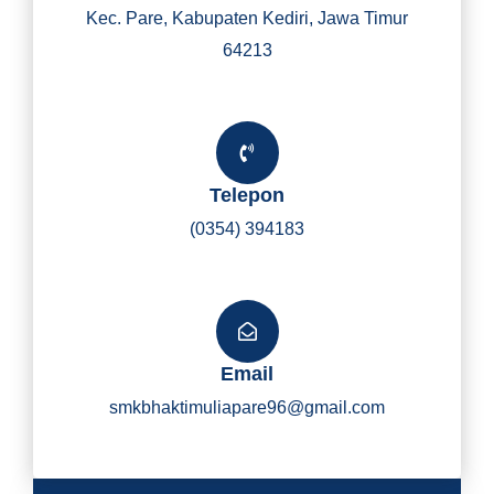
Kec. Pare, Kabupaten Kediri, Jawa Timur
64213
Telepon
(0354) 394183
Email
smkbhaktimuliapare96@gmail.com
Y
I