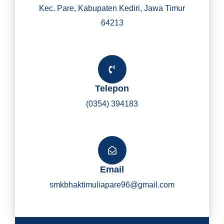
Kec. Pare, Kabupaten Kediri, Jawa Timur
64213
Telepon
(0354) 394183
Email
smkbhaktimuliapare96@gmail.com
Y
I