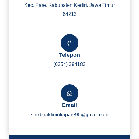
Kec. Pare, Kabupaten Kediri, Jawa Timur
64213
Telepon
(0354) 394183
Email
smkbhaktimuliapare96@gmail.com
Y
I