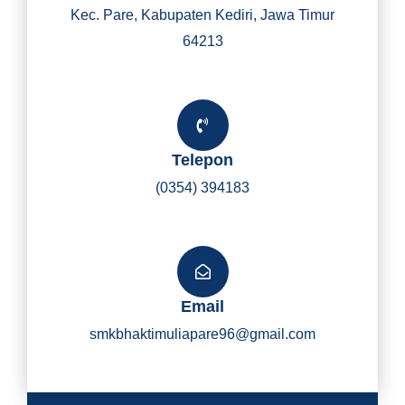
Kec. Pare, Kabupaten Kediri, Jawa Timur
64213
Telepon
(0354) 394183
Email
smkbhaktimuliapare96@gmail.com
Y
I