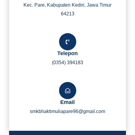
Kec. Pare, Kabupaten Kediri, Jawa Timur
64213
Telepon
(0354) 394183
Email
smkbhaktimuliapare96@gmail.com
Y
I