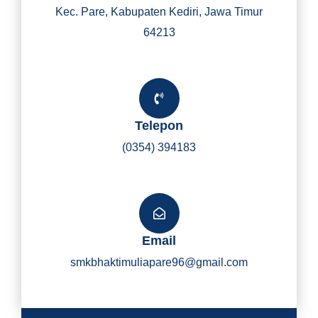
Kec. Pare, Kabupaten Kediri, Jawa Timur
64213
Telepon
(0354) 394183
Email
smkbhaktimuliapare96@gmail.com
Y
I