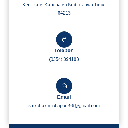
Kec. Pare, Kabupaten Kediri, Jawa Timur
64213
Telepon
(0354) 394183
Email
smkbhaktimuliapare96@gmail.com
Y
I