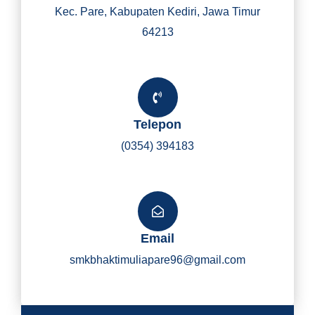
Kec. Pare, Kabupaten Kediri, Jawa Timur
64213
Telepon
(0354) 394183
Email
smkbhaktimuliapare96@gmail.com
Y
I