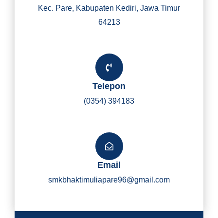
Kec. Pare, Kabupaten Kediri, Jawa Timur
64213
Telepon
(0354) 394183
Email
smkbhaktimuliapare96@gmail.com
Y
I