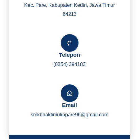
Kec. Pare, Kabupaten Kediri, Jawa Timur
64213
Telepon
(0354) 394183
Email
smkbhaktimuliapare96@gmail.com
Y
I