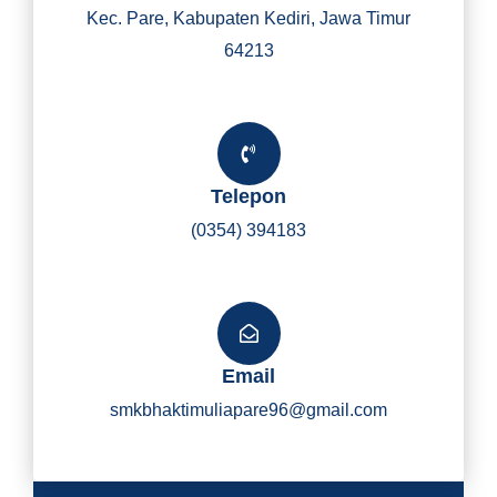
Kec. Pare, Kabupaten Kediri, Jawa Timur
64213
Telepon
(0354) 394183
Email
smkbhaktimuliapare96@gmail.com
Y
I