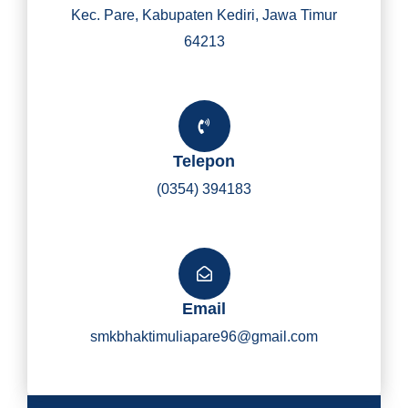
Kec. Pare, Kabupaten Kediri, Jawa Timur
64213
Telepon
(0354) 394183
Email
smkbhaktimuliapare96@gmail.com
Y
I