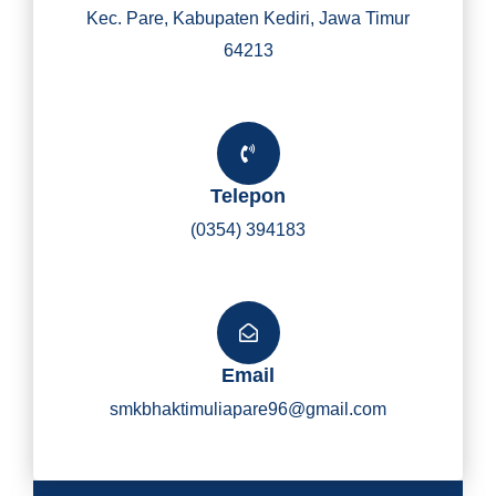
Kec. Pare, Kabupaten Kediri, Jawa Timur
64213
Telepon
(0354) 394183
Email
smkbhaktimuliapare96@gmail.com
Y
I