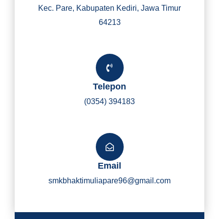
Kec. Pare, Kabupaten Kediri, Jawa Timur
64213
Telepon
(0354) 394183
Email
smkbhaktimuliapare96@gmail.com
Y
I