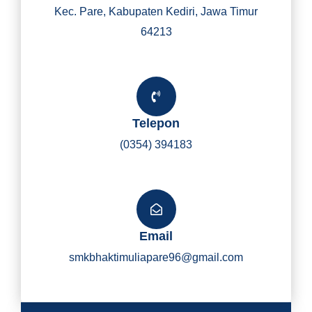
Kec. Pare, Kabupaten Kediri, Jawa Timur
64213
Telepon
(0354) 394183
Email
smkbhaktimuliapare96@gmail.com
Y
I