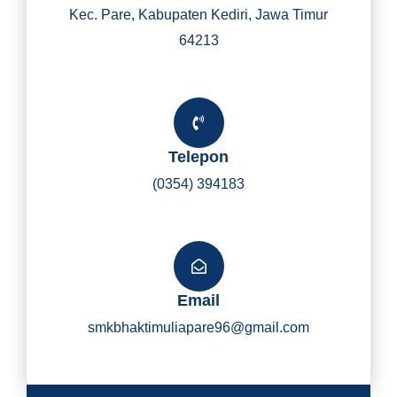
Kec. Pare, Kabupaten Kediri, Jawa Timur
64213
Telepon
(0354) 394183
Email
smkbhaktimuliapare96@gmail.com
Y
I