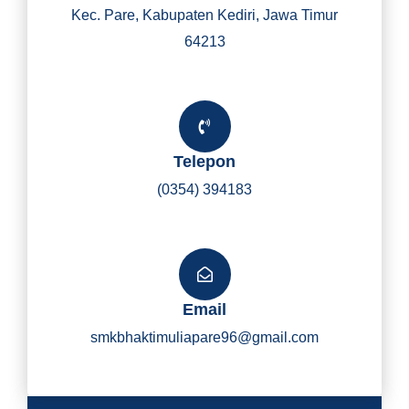
Kec. Pare, Kabupaten Kediri, Jawa Timur
64213
Telepon
(0354) 394183
Email
smkbhaktimuliapare96@gmail.com
Y
I