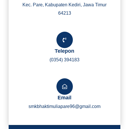
Kec. Pare, Kabupaten Kediri, Jawa Timur
64213
Telepon
(0354) 394183
Email
smkbhaktimuliapare96@gmail.com
Y
I