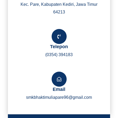
Kec. Pare, Kabupaten Kediri, Jawa Timur
64213
Telepon
(0354) 394183
Email
smkbhaktimuliapare96@gmail.com
Y
I