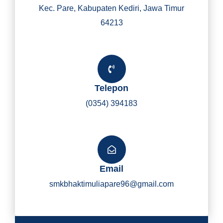
Kec. Pare, Kabupaten Kediri, Jawa Timur
64213
Telepon
(0354) 394183
Email
smkbhaktimuliapare96@gmail.com
Y
I