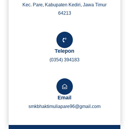
Kec. Pare, Kabupaten Kediri, Jawa Timur
64213
Telepon
(0354) 394183
Email
smkbhaktimuliapare96@gmail.com
Y
I