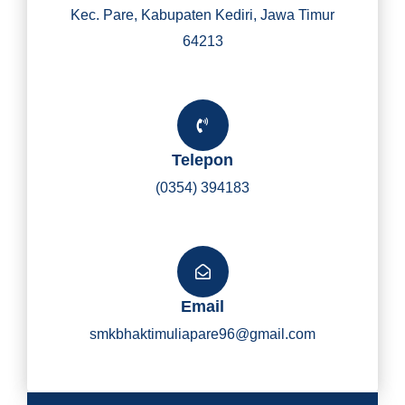
Kec. Pare, Kabupaten Kediri, Jawa Timur
64213
Telepon
(0354) 394183
Email
smkbhaktimuliapare96@gmail.com
Y
I