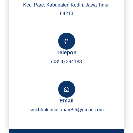
Kec. Pare, Kabupaten Kediri, Jawa Timur
64213
Telepon
(0354) 394183
Email
smkbhaktimuliapare96@gmail.com
Y
I