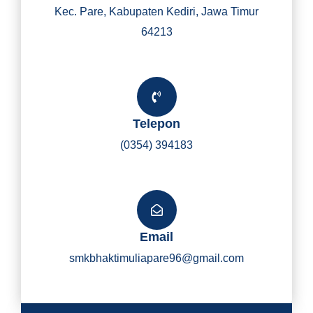
Kec. Pare, Kabupaten Kediri, Jawa Timur
64213
Telepon
(0354) 394183
Email
smkbhaktimuliapare96@gmail.com
Y
I