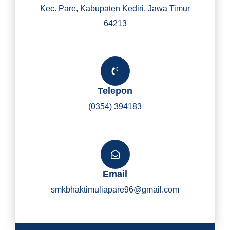
Kec. Pare, Kabupaten Kediri, Jawa Timur
64213
Telepon
(0354) 394183
Email
smkbhaktimuliapare96@gmail.com
Y
I