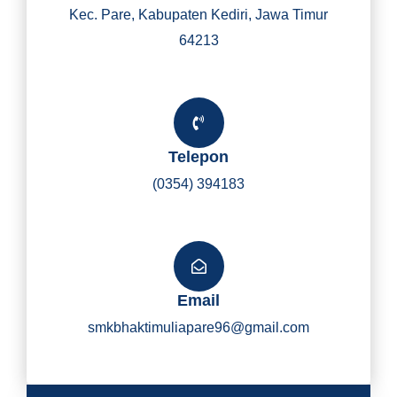
Kec. Pare, Kabupaten Kediri, Jawa Timur
64213
Telepon
(0354) 394183
Email
smkbhaktimuliapare96@gmail.com
Y
I