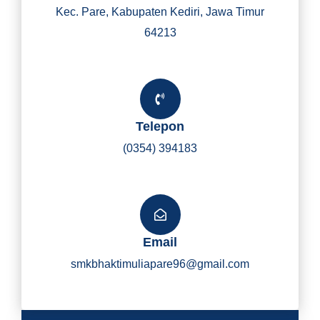
Kec. Pare, Kabupaten Kediri, Jawa Timur
64213
Telepon
(0354) 394183
Email
smkbhaktimuliapare96@gmail.com
Y
I