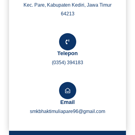
Kec. Pare, Kabupaten Kediri, Jawa Timur
64213
Telepon
(0354) 394183
Email
smkbhaktimuliapare96@gmail.com
Y
I