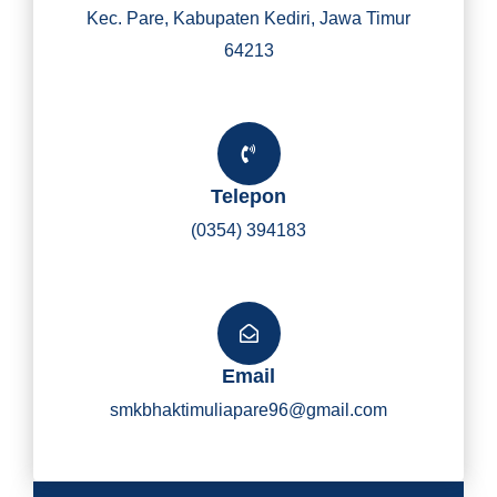
Kec. Pare, Kabupaten Kediri, Jawa Timur
64213
Telepon
(0354) 394183
Email
smkbhaktimuliapare96@gmail.com
Y
I