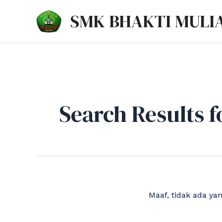
Lewati
SMK BHAKTI MULI
ke
konten
Search Results f
Maaf, tidak ada ya