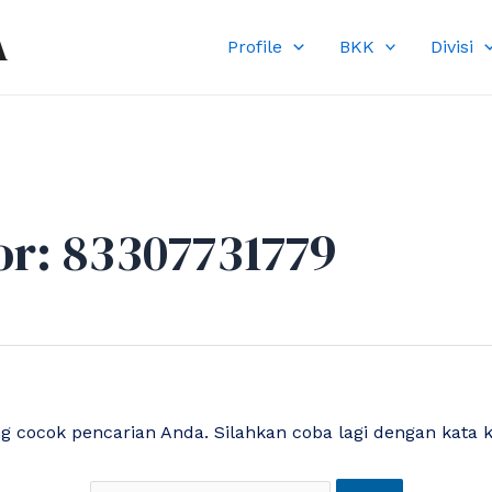
Cari
A
untuk:
Profile
BKK
Divisi
or:
83307731779
ng cocok pencarian Anda. Silahkan coba lagi dengan kata 