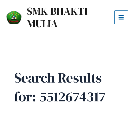
Lewati
Cari
Mai
SMK BHAKTI
ke
untuk:
Men
MULIA
konten
Search Results
for:
5512674317