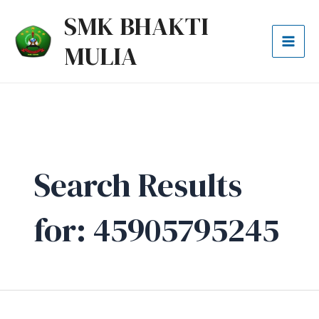
Lewati
Cari
Mai
SMK BHAKTI
ke
untuk:
Men
MULIA
konten
Search Results
for:
45905795245