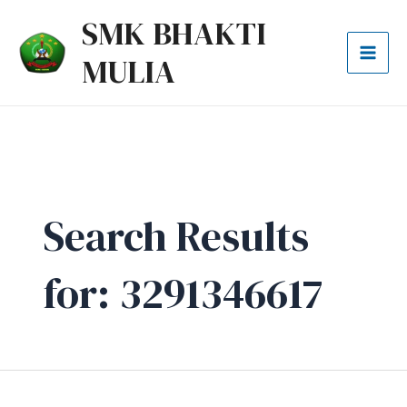
Lewati
Cari
Mai
SMK BHAKTI
ke
untuk:
Men
MULIA
konten
Search Results
for:
3291346617