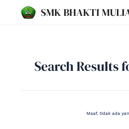
Lewati
SMK BHAKTI MULI
ke
konten
Search Results f
Maaf, tidak ada ya