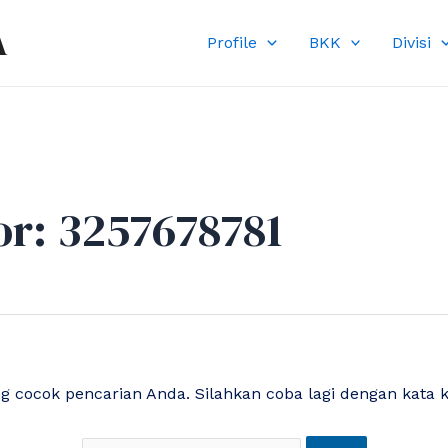
Cari
A
untuk:
Profile
BKK
Divisi
or:
3257678781
ng cocok pencarian Anda. Silahkan coba lagi dengan kata 